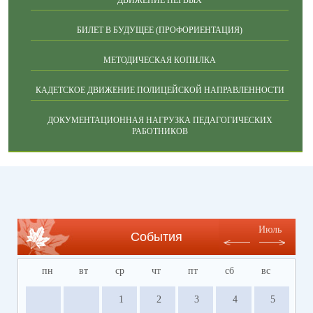
ДВИЖЕНИЕ ПЕРВЫХ
БИЛЕТ В БУДУЩЕЕ (ПРОФОРИЕНТАЦИЯ)
МЕТОДИЧЕСКАЯ КОПИЛКА
КАДЕТСКОЕ ДВИЖЕНИЕ ПОЛИЦЕЙСКОЙ НАПРАВЛЕННОСТИ
ДОКУМЕНТАЦИОННАЯ НАГРУЗКА ПЕДАГОГИЧЕСКИХ
РАБОТНИКОВ
Июль
События
пн
вт
ср
чт
пт
сб
вс
1
2
3
4
5